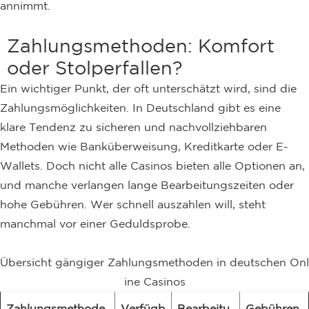
annimmt.
Zahlungsmethoden: Komfort
oder Stolperfallen?
Ein wichtiger Punkt, der oft unterschätzt wird, sind die
Zahlungsmöglichkeiten. In Deutschland gibt es eine
klare Tendenz zu sicheren und nachvollziehbaren
Methoden wie Banküberweisung, Kreditkarte oder E-
Wallets. Doch nicht alle Casinos bieten alle Optionen an,
und manche verlangen lange Bearbeitungszeiten oder
hohe Gebühren. Wer schnell auszahlen will, steht
manchmal vor einer Geduldsprobe.
Übersicht gängiger Zahlungsmethoden in deutschen Onl
ine Casinos
Zahlungsmethode
Verfügb
Bearbeitu
Gebühren