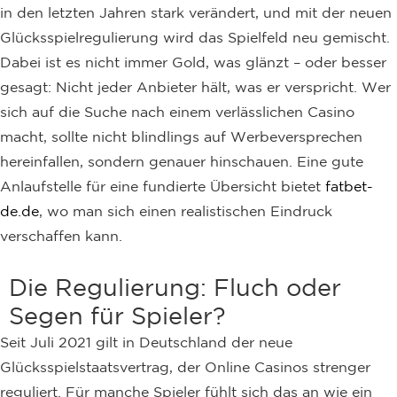
in den letzten Jahren stark verändert, und mit der neuen
Glücksspielregulierung wird das Spielfeld neu gemischt.
Dabei ist es nicht immer Gold, was glänzt – oder besser
gesagt: Nicht jeder Anbieter hält, was er verspricht. Wer
sich auf die Suche nach einem verlässlichen Casino
macht, sollte nicht blindlings auf Werbeversprechen
hereinfallen, sondern genauer hinschauen. Eine gute
Anlaufstelle für eine fundierte Übersicht bietet
fatbet-
de.de
, wo man sich einen realistischen Eindruck
verschaffen kann.
Die Regulierung: Fluch oder
Segen für Spieler?
Seit Juli 2021 gilt in Deutschland der neue
Glücksspielstaatsvertrag, der Online Casinos strenger
reguliert. Für manche Spieler fühlt sich das an wie ein