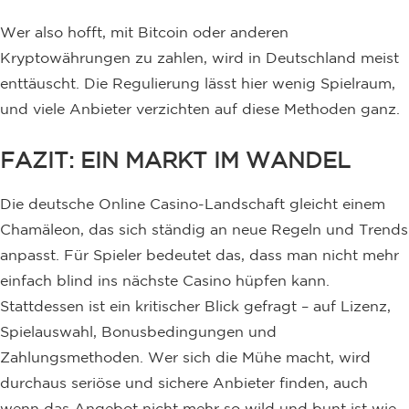
Wer also hofft, mit Bitcoin oder anderen
Kryptowährungen zu zahlen, wird in Deutschland meist
enttäuscht. Die Regulierung lässt hier wenig Spielraum,
und viele Anbieter verzichten auf diese Methoden ganz.
FAZIT: EIN MARKT IM WANDEL
Die deutsche Online Casino-Landschaft gleicht einem
Chamäleon, das sich ständig an neue Regeln und Trends
anpasst. Für Spieler bedeutet das, dass man nicht mehr
einfach blind ins nächste Casino hüpfen kann.
Stattdessen ist ein kritischer Blick gefragt – auf Lizenz,
Spielauswahl, Bonusbedingungen und
Zahlungsmethoden. Wer sich die Mühe macht, wird
durchaus seriöse und sichere Anbieter finden, auch
wenn das Angebot nicht mehr so wild und bunt ist wie