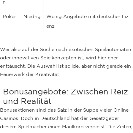
n
Poker
Niedrig
Wenig Angebote mit deutscher Liz
enz
Wer also auf der Suche nach exotischen Spielautomaten
oder innovativen Spielkonzepten ist, wird hier eher
enttäuscht. Die Auswahl ist solide, aber nicht gerade ein
Feuerwerk der Kreativität.
Bonusangebote: Zwischen Reiz
und Realität
Bonusaktionen sind das Salz in der Suppe vieler Online
Casinos. Doch in Deutschland hat der Gesetzgeber
diesem Spielmacher einen Maulkorb verpasst. Die Zeiten,