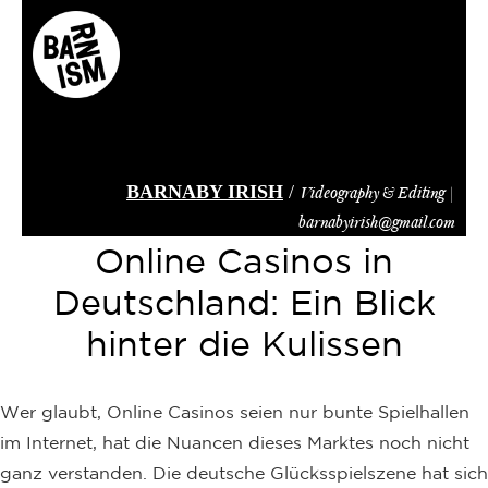
Skip
to
main
content
BARNABY IRISH
/
Videography & Editing |
barnabyirish@gmail.com
Online Casinos in
Deutschland: Ein Blick
hinter die Kulissen
Wer glaubt, Online Casinos seien nur bunte Spielhallen
im Internet, hat die Nuancen dieses Marktes noch nicht
ganz verstanden. Die deutsche Glücksspielszene hat sich