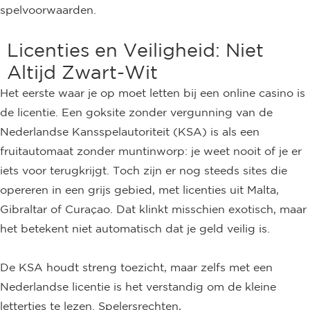
spelvoorwaarden.
Licenties en Veiligheid: Niet
Altijd Zwart-Wit
Het eerste waar je op moet letten bij een online casino is
de licentie. Een goksite zonder vergunning van de
Nederlandse Kansspelautoriteit (KSA) is als een
fruitautomaat zonder muntinworp: je weet nooit of je er
iets voor terugkrijgt. Toch zijn er nog steeds sites die
opereren in een grijs gebied, met licenties uit Malta,
Gibraltar of Curaçao. Dat klinkt misschien exotisch, maar
het betekent niet automatisch dat je geld veilig is.
De KSA houdt streng toezicht, maar zelfs met een
Nederlandse licentie is het verstandig om de kleine
lettertjes te lezen. Spelersrechten,