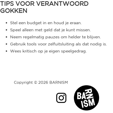
TIPS VOOR VERANTWOORD
GOKKEN
Stel een budget in en houd je eraan.
Speel alleen met geld dat je kunt missen.
Neem regelmatig pauzes om helder te blijven.
Gebruik tools voor zelfuitsluiting als dat nodig is.
Wees kritisch op je eigen speelgedrag.
Copyright © 2026 BARNISM