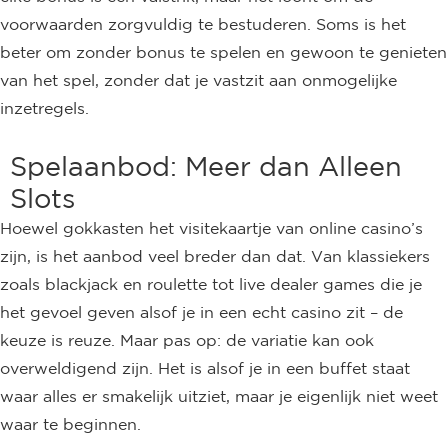
voorwaarden zorgvuldig te bestuderen. Soms is het
beter om zonder bonus te spelen en gewoon te genieten
van het spel, zonder dat je vastzit aan onmogelijke
inzetregels.
Spelaanbod: Meer dan Alleen
Slots
Hoewel gokkasten het visitekaartje van online casino’s
zijn, is het aanbod veel breder dan dat. Van klassiekers
zoals blackjack en roulette tot live dealer games die je
het gevoel geven alsof je in een echt casino zit – de
keuze is reuze. Maar pas op: de variatie kan ook
overweldigend zijn. Het is alsof je in een buffet staat
waar alles er smakelijk uitziet, maar je eigenlijk niet weet
waar te beginnen.