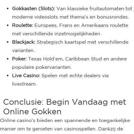
Gokkasten (Slots):
Van klassieke fruitautomaten tot
moderne videoslots met thema’s en bonusrondes.
Roulette:
Europees, Frans en Amerikaans roulette
met verschillende inzetmogelijkheden.
Blackjack:
Strategisch kaartspel met verschillende
varianten.
Poker:
Texas Hold’em, Caribbean Stud en andere
populaire pokervarianten.
Live Casino:
Spelen met echte dealers via
livestream.
Conclusie: Begin Vandaag met
Online Gokken
Online casino’s bieden een spannende en toegankelijke
manier om te genieten van casinospellen. Dankzij de