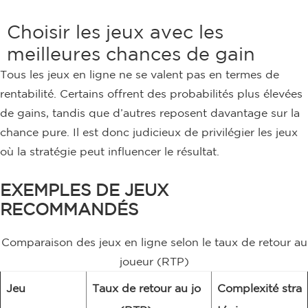
Choisir les jeux avec les
meilleures chances de gain
Tous les jeux en ligne ne se valent pas en termes de
rentabilité. Certains offrent des probabilités plus élevées
de gains, tandis que d’autres reposent davantage sur la
chance pure. Il est donc judicieux de privilégier les jeux
où la stratégie peut influencer le résultat.
EXEMPLES DE JEUX
RECOMMANDÉS
Comparaison des jeux en ligne selon le taux de retour au
joueur (RTP)
Jeu
Taux de retour au jo
Complexité stra