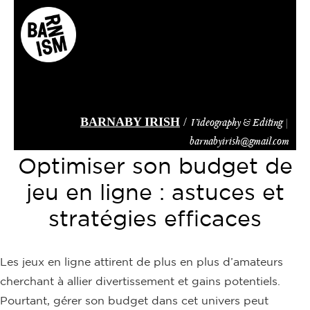
Skip
to
main
content
BARNABY IRISH
/
Videography & Editing |
barnabyirish@gmail.com
Optimiser son budget de
jeu en ligne : astuces et
stratégies efficaces
Les jeux en ligne attirent de plus en plus d’amateurs
cherchant à allier divertissement et gains potentiels.
Pourtant, gérer son budget dans cet univers peut