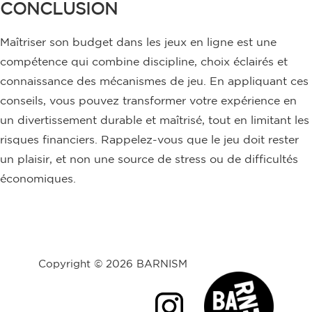
CONCLUSION
Maîtriser son budget dans les jeux en ligne est une
compétence qui combine discipline, choix éclairés et
connaissance des mécanismes de jeu. En appliquant ces
conseils, vous pouvez transformer votre expérience en
un divertissement durable et maîtrisé, tout en limitant les
risques financiers. Rappelez-vous que le jeu doit rester
un plaisir, et non une source de stress ou de difficultés
économiques.
Copyright © 2026 BARNISM