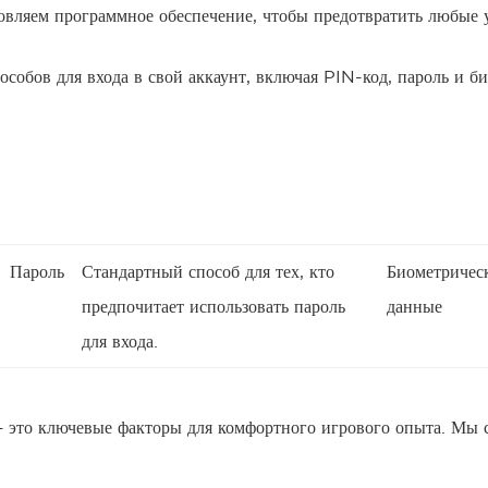
овляем программное обеспечение, чтобы предотвратить любые 
пособов для входа в свой аккаунт, включая PIN-код, пароль и 
Пароль
Стандартный способ для тех, кто
Биометричес
предпочитает использовать пароль
данные
для входа.
– это ключевые факторы для комфортного игрового опыта. Мы с