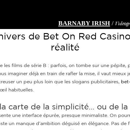
BARNABY IRISH
/
Videog
nivers de Bet On Red Casino
réalité
 les films de série B : parfois, on tombe sur une pépite,
s imaginer déjà en train de rafler la mise, il vaut mieux 
reuser un peu plus loin que les slogans publicitaires,
bet
œil habituelles.
la carte de la simplicité… ou de la
nte une interface épurée, presque minimaliste. On pourra
uste un manque d’ambition déguisé en élégance. Pas de fio