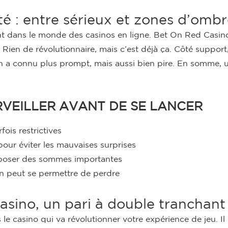
ité : entre sérieux et zones d’omb
ent dans le monde des casinos en ligne. Bet On Red Casin
Rien de révolutionnaire, mais c’est déjà ça. Côté support,
 On a connu plus prompt, mais aussi bien pire. En somme, u
RVEILLER AVANT DE SE LANCER
rfois restrictives
pour éviter les mauvaises surprises
déposer des sommes importantes
on peut se permettre de perdre
asino, un pari à double tranchant
e casino qui va révolutionner votre expérience de jeu. Il 