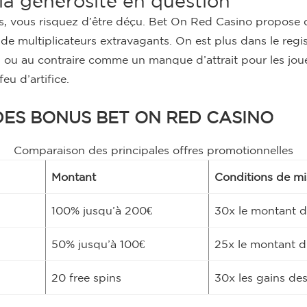
la générosité en question
s, vous risquez d’être déçu. Bet On Red Casino propose d
 de multiplicateurs extravagants. On est plus dans le regi
ou au contraire comme un manque d’attrait pour les joue
feu d’artifice.
ES BONUS BET ON RED CASINO
Comparaison des principales offres promotionnelles
Montant
Conditions de mi
100% jusqu’à 200€
30x le montant 
50% jusqu’à 100€
25x le montant 
20 free spins
30x les gains des