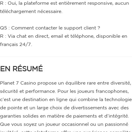
R : Oui, la plateforme est entièrement responsive, aucun
téléchargement nécessaire.
Q5 : Comment contacter le support client ?
R : Via chat en direct, email et téléphone, disponible en
français 24/7.
EN RÉSUMÉ
Planet 7 Casino propose un équilibre rare entre diversité,
sécurité et performance. Pour les joueurs francophones,
c’est une destination en ligne qui combine la technologie
de pointe et un large choix de divertissements avec des
garanties solides en matière de paiements et d’intégrité.
Que vous soyez un joueur occasionnel ou un passionné