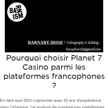
Skip
to
main
content
BARNABY IRISH
/
Videography & Editing |
barnabyirish@gmail.com
Pourquoi choisir Planet 7
Casino parmi les
plateformes francophones
?
En tant que SEO-copiwriter avec 10 ans d’expérience
dans l’iGaming, j’ai analysé de nombreuses plateformes