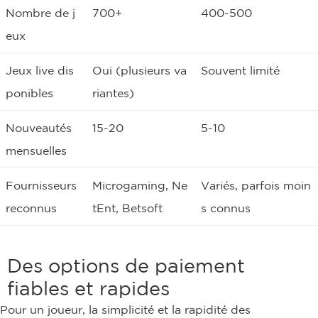
Nombre de j
700+
400-500
eux
Jeux live dis
Oui (plusieurs va
Souvent limité
ponibles
riantes)
Nouveautés
15-20
5-10
mensuelles
Fournisseurs
Microgaming, Ne
Variés, parfois moin
reconnus
tEnt, Betsoft
s connus
Des options de paiement
fiables et rapides
Pour un joueur, la simplicité et la rapidité des