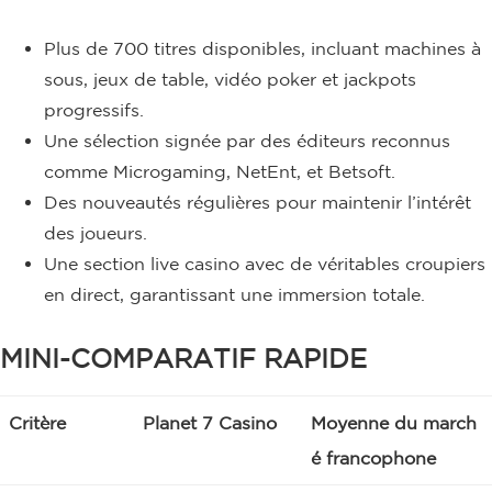
Plus de 700 titres disponibles, incluant machines à
sous, jeux de table, vidéo poker et jackpots
progressifs.
Une sélection signée par des éditeurs reconnus
comme Microgaming, NetEnt, et Betsoft.
Des nouveautés régulières pour maintenir l’intérêt
des joueurs.
Une section live casino avec de véritables croupiers
en direct, garantissant une immersion totale.
MINI-COMPARATIF RAPIDE
Critère
Planet 7 Casino
Moyenne du march
é francophone