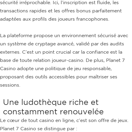
sécurité irréprochable. Ici, l’inscription est fluide, les
transactions rapides et les offres bonus parfaitement
adaptées aux profils des joueurs francophones.
La plateforme propose un environnement sécurisé avec
un système de cryptage avancé, validé par des audits
externes. C’est un point crucial car la confiance est la
base de toute relation joueur-casino. De plus, Planet 7
Casino adopte une politique de jeu responsable,
proposant des outils accessibles pour maîtriser ses
sessions.
Une ludothèque riche et
constamment renouvelée
Le cœur de tout casino en ligne, c’est son offre de jeux.
Planet 7 Casino se distingue par :