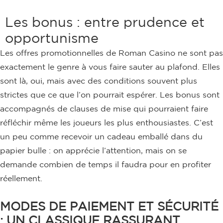
Les bonus : entre prudence et
opportunisme
Les offres promotionnelles de Roman Casino ne sont pas
exactement le genre à vous faire sauter au plafond. Elles
sont là, oui, mais avec des conditions souvent plus
strictes que ce que l’on pourrait espérer. Les bonus sont
accompagnés de clauses de mise qui pourraient faire
réfléchir même les joueurs les plus enthousiastes. C’est
un peu comme recevoir un cadeau emballé dans du
papier bulle : on apprécie l’attention, mais on se
demande combien de temps il faudra pour en profiter
réellement.
MODES DE PAIEMENT ET SÉCURITÉ
: UN CLASSIQUE RASSURANT