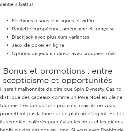
sentiers battus.
Machines à sous classiques et vidéo
Roulette européenne, américaine et française
Blackjack avec plusieurs variantes
Jeux de poker en ligne
Options de jeux en direct avec croupiers réels
Bonus et promotions : entre
scepticisme et opportunités
Il serait malhonnête de dire que Spin Dynasty Casino
distribue des cadeaux comme un Père Noël en pleine
tournée. Les bonus sont présents, mais ils ne vous
promettent pas la lune sur un plateau d’argent. En fait,
ils semblent calibrés pour éviter les abus et les pièges
habituels des casinos en ligne. Si vous avez l’habitude