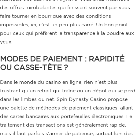
des offres mirobolantes qui finissent souvent par vous
faire tourner en bourrique avec des conditions
impossibles, ici, c’est un peu plus carré. Un bon point
pour ceux qui préfèrent la transparence à la poudre aux
yeux.
MODES DE PAIEMENT : RAPIDITÉ
OU CASSE-TÊTE ?
Dans le monde du casino en ligne, rien n’est plus
frustrant qu’un retrait qui traîne ou un dépôt qui se perd
dans les limbes du net. Spin Dynasty Casino propose
une palette de méthodes de paiement classiques, allant
des cartes bancaires aux portefeuilles électroniques. Le
traitement des transactions est généralement rapide,
mais il faut parfois s’armer de patience, surtout lors des