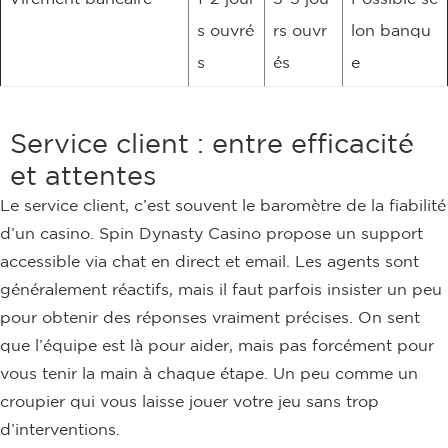
s ouvré
rs ouvr
lon banqu
s
és
e
Service client : entre efficacité
et attentes
Le service client, c’est souvent le baromètre de la fiabilité
d’un casino. Spin Dynasty Casino propose un support
accessible via chat en direct et email. Les agents sont
généralement réactifs, mais il faut parfois insister un peu
pour obtenir des réponses vraiment précises. On sent
que l’équipe est là pour aider, mais pas forcément pour
vous tenir la main à chaque étape. Un peu comme un
croupier qui vous laisse jouer votre jeu sans trop
d’interventions.