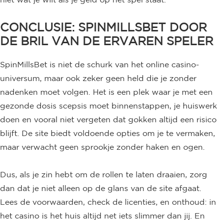
CONCLUSIE: SPINMILLSBET DOOR
DE BRIL VAN DE ERVAREN SPELER
SpinMillsBet is niet de schurk van het online casino-
universum, maar ook zeker geen held die je zonder
nadenken moet volgen. Het is een plek waar je met een
gezonde dosis scepsis moet binnenstappen, je huiswerk
doen en vooral niet vergeten dat gokken altijd een risico
blijft. De site biedt voldoende opties om je te vermaken,
maar verwacht geen sprookje zonder haken en ogen.
Dus, als je zin hebt om de rollen te laten draaien, zorg
dan dat je niet alleen op de glans van de site afgaat.
Lees de voorwaarden, check de licenties, en onthoud: in
het casino is het huis altijd net iets slimmer dan jij. En