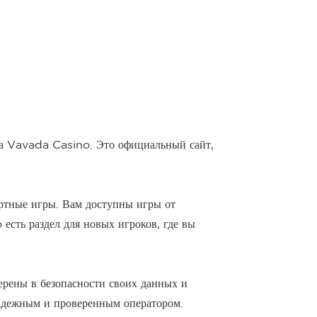
на Vavada Casino. Это официальный сайт,
зартные игры. Вам доступны игры от
есть раздел для новых игроков, где вы
ерены в безопасности своих данных и
надежным и проверенным оператором.