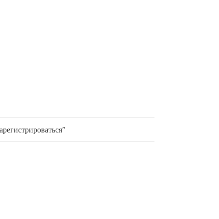
арегистрироваться”