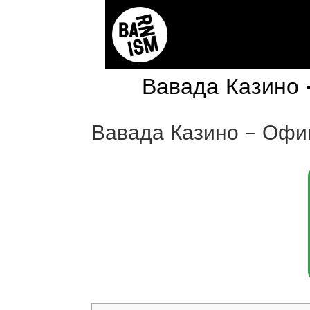
Skip
to
main
content
Вавада Казино
Вавада Казино – Офи