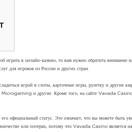
Т
об играть в онлайн-казино, то вам нужно обратить внимание 
луг для игроков из России и других стран.
сладиться игрой в слоты, карточные игры, рулетку и другие а
, Microgaming и другие. Кроме того, на сайте Vavada Casino 
го официальный статус. Это означает, что вы можете быть ув
енничестве или потерях, потому что Vavada Casino является 