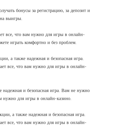
лучать бонусы за регистрацию, за депозит и
 на выигры.
т все, что вам нужно для игры в онлайн-
ожете играть комфортно и без проблем.
ции, а также надежная и безопасная игра.
ет все, что вам нужно для игры в онлайн-
е надежная и безопасная игра. Вам не нужно
ам нужно для игры в онлайн-казино.
ции, а также надежная и безопасная игра.
ет все, что вам нужно для игры в онлайн-