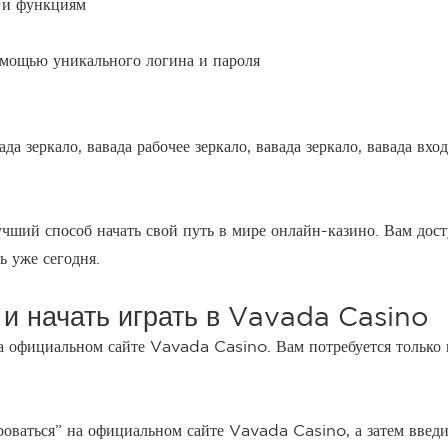
 и функциям
омощью уникального логина и пароля
а зеркало, вавада рабочее зеркало, вавада зеркало, вавада вход
ший способ начать свой путь в мире онлайн-казино. Вам дос
ь уже сегодня.
 и начать играть в Vavada Casino
на официальном сайте Vavada Casino. Вам потребуется только н
оваться” на официальном сайте Vavada Casino, а затем введи