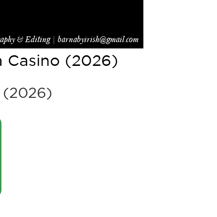
raphy & Editing |
barnabyirish@gmail.com
 Casino (2026)
 (2026)