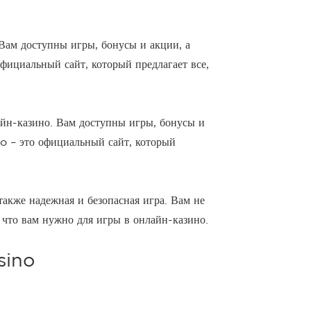
 Вам доступны игры, бонусы и акции, а
фициальный сайт, который предлагает все,
айн-казино. Вам доступны игры, бонусы и
no – это официальный сайт, который
акже надежная и безопасная игра. Вам не
 что вам нужно для игры в онлайн-казино.
sino