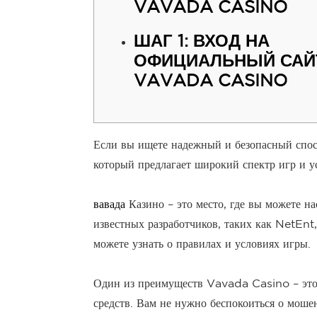
VAVADA CASINO
ШАГ 1: ВХОД НА
ОФИЦИАЛЬНЫЙ САЙ
VAVADA CASINO
Если вы ищете надежный и безопасный спос
который предлагает широкий спектр игр и ус
вавада
Казино – это место, где вы можете на
известных разработчиков, таких как NetEnt
можете узнать о правилах и условиях игры.
Один из преимуществ Vavada Casino – это е
средств. Вам не нужно беспокоиться о мош