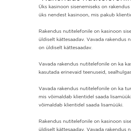
Üks kasinoon sisenemiseks on rakendus n
üks nendest kasinoon, mis pakub klienti
Rakendus nutitelefonile on kasinoon sis
üldiselt kättesaadav. Vavada rakendus n
on üldiselt kättesaadav.
Vavada rakendus nutitelefonile on ka kas
kasutada erinevaid teenuseid, sealhulga
Vavada rakendus nutitelefonile on ka tu
mis võimaldab klientidel saada lisamüük
võimaldab klientidel saada lisamüüki.
Rakendus nutitelefonile on kasinoon sis
üldiselt kättesaadav. Vavada rakendus n