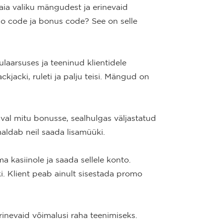
laia valiku mängudest ja erinevaid
o code ja bonus code? See on selle
ulaarsuses ja teeninud klientidele
jacki, ruleti ja palju teisi. Mängud on
aval mitu bonusse, sealhulgas väljastatud
aldab neil saada lisamüüki.
kasiinole ja saada sellele konto.
. Klient peab ainult sisestada promo
rinevaid võimalusi raha teenimiseks.