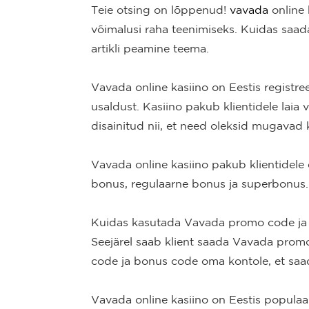
Teie otsing on lõppenud!
vavada
online 
võimalusi raha teenimiseks. Kuidas saa
artikli peamine teema.
Vavada online kasiino on Eestis registre
usaldust. Kasiino pakub klientidele laia
disainitud nii, et need oleksid mugavad 
Vavada online kasiino pakub klientidele 
bonus, regulaarne bonus ja superbonus.
Kuidas kasutada Vavada promo code ja bo
Seejärel saab klient saada Vavada promo
code ja bonus code oma kontole, et saa
Vavada online kasiino on Eestis populaar