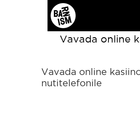
Skip
to
main
content
Vavada online ka
Vavada online kasiino
nutitelefonile