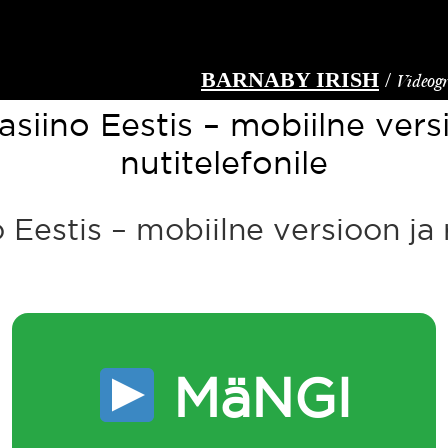
BARNABY IRISH
/
Videog
siino Eestis – mobiilne ver
nutitelefonile
 Eestis – mobiilne versioon ja
MäNGI