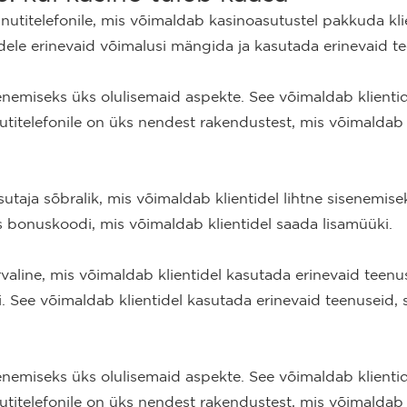
utitelefonile, mis võimaldab kasinoasutustel pakkuda kli
dele erinevaid võimalusi mängida ja kasutada erinevaid t
enemiseks üks olulisemaid aspekte. See võimaldab klienti
utitelefonile on üks nendest rakendustest, mis võimaldab 
utaja sõbralik, mis võimaldab klientidel lihtne sisenemise
s bonuskoodi, mis võimaldab klientidel saada lisamüüki.
rvaline, mis võimaldab klientidel kasutada erinevaid tee
i. See võimaldab klientidel kasutada erinevaid teenuseid
enemiseks üks olulisemaid aspekte. See võimaldab klienti
utitelefonile on üks nendest rakendustest, mis võimaldab 