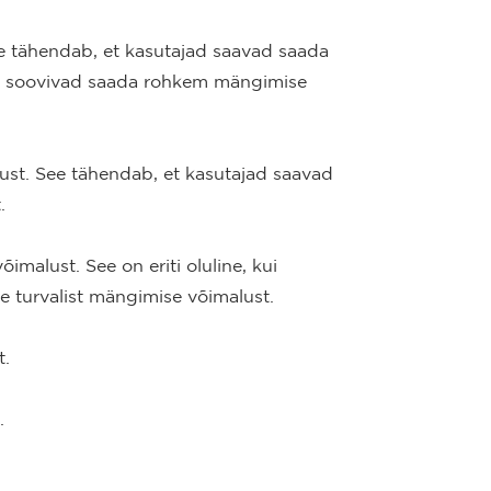
e tähendab, et kasutajad saavad saada
ajad soovivad saada rohkem mängimise
lust. See tähendab, et kasutajad saavad
.
malust. See on eriti oluline, kui
e turvalist mängimise võimalust.
t.
.