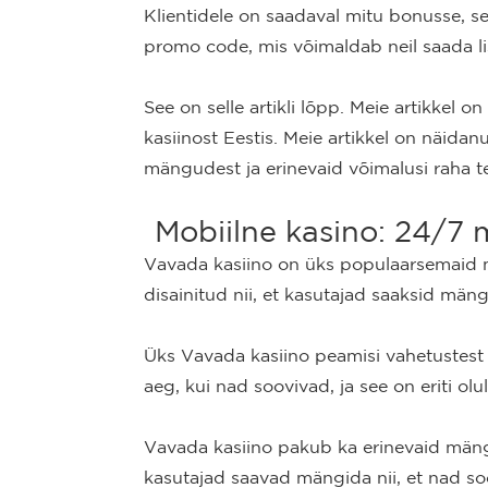
Klientidele on saadaval mitu bonusse, s
promo code, mis võimaldab neil saada l
See on selle artikli lõpp. Meie artikke
kasiinost Eestis. Meie artikkel on näidan
mängudest ja erinevaid võimalusi raha t
Mobiilne kasino: 24/7
Vavada kasiino on üks populaarsemaid m
disainitud nii, et kasutajad saaksid män
Üks Vavada kasiino peamisi vahetustest
aeg, kui nad soovivad, ja see on eriti olu
Vavada kasiino pakub ka erinevaid mängimi
kasutajad saavad mängida nii, et nad soo