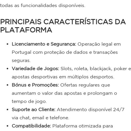
todas as funcionalidades disponíveis.
PRINCIPAIS CARACTERÍSTICAS DA
PLATAFORMA
Licenciamento e Segurança:
Operação legal em
Portugal com proteção de dados e transações
seguras.
Variedade de Jogos:
Slots, roleta, blackjack, poker e
apostas desportivas em múltiplos desportos.
Bónus e Promoções:
Ofertas regulares que
aumentam o valor das apostas e prolongam o
tempo de jogo.
Suporte ao Cliente:
Atendimento disponível 24/7
via chat, email e telefone.
Compatibilidade:
Plataforma otimizada para