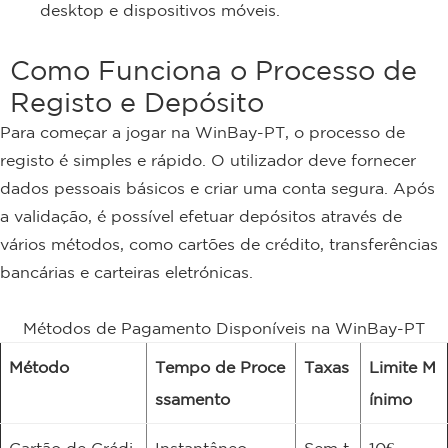
desktop e dispositivos móveis.
Como Funciona o Processo de
Registo e Depósito
Para começar a jogar na WinBay-PT, o processo de
registo é simples e rápido. O utilizador deve fornecer
dados pessoais básicos e criar uma conta segura. Após
a validação, é possível efetuar depósitos através de
vários métodos, como cartões de crédito, transferências
bancárias e carteiras eletrónicas.
Métodos de Pagamento Disponíveis na WinBay-PT
Método
Tempo de Proce
Taxas
Limite M
ssamento
ínimo