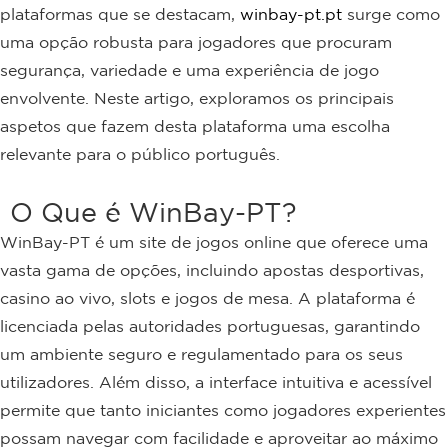
plataformas que se destacam,
winbay-pt.pt
surge como
uma opção robusta para jogadores que procuram
segurança, variedade e uma experiência de jogo
envolvente. Neste artigo, exploramos os principais
aspetos que fazem desta plataforma uma escolha
relevante para o público português.
O Que é WinBay-PT?
WinBay-PT é um site de jogos online que oferece uma
vasta gama de opções, incluindo apostas desportivas,
casino ao vivo, slots e jogos de mesa. A plataforma é
licenciada pelas autoridades portuguesas, garantindo
um ambiente seguro e regulamentado para os seus
utilizadores. Além disso, a interface intuitiva e acessível
permite que tanto iniciantes como jogadores experientes
possam navegar com facilidade e aproveitar ao máximo