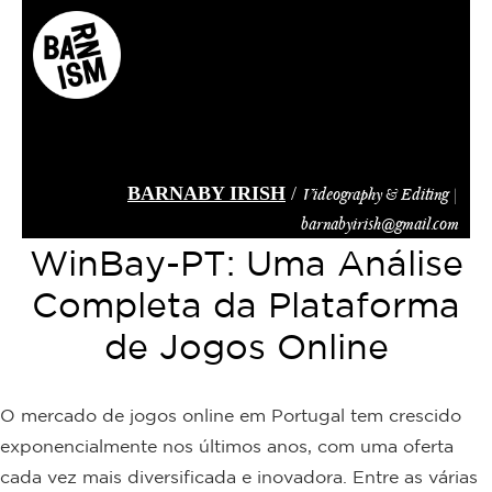
Skip
to
main
content
BARNABY IRISH
/
Videography & Editing |
barnabyirish@gmail.com
WinBay-PT: Uma Análise
Completa da Plataforma
de Jogos Online
O mercado de jogos online em Portugal tem crescido
exponencialmente nos últimos anos, com uma oferta
cada vez mais diversificada e inovadora. Entre as várias