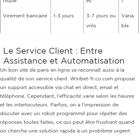
nique
es
t
Virement bancaire
1-3 jours
3-7 jours ou
Varia
vrés
ble
Le Service Client : Entre
Assistance et Automatisation
Un bon site de paris en ligne se reconnaît aussi à la
qualité de son service client. Winbet-fr.co.com propose
un support accessible via chat en direct, email et
téléphone. Cependant, l’efficacité varie selon les heures
et les interlocuteurs. Parfois, on a l’impression de
discuter avec un robot programmé pour répéter des
réponses toutes faites, ce qui peut être frustrant quand
on cherche une solution rapide à un problème urgent.