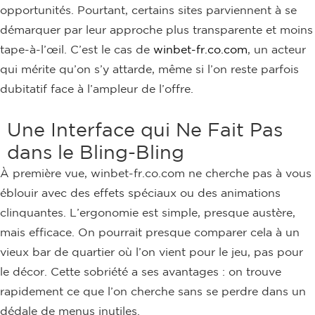
opportunités. Pourtant, certains sites parviennent à se
démarquer par leur approche plus transparente et moins
tape-à-l’œil. C’est le cas de
winbet-fr.co.com
, un acteur
qui mérite qu’on s’y attarde, même si l’on reste parfois
dubitatif face à l’ampleur de l’offre.
Une Interface qui Ne Fait Pas
dans le Bling-Bling
À première vue, winbet-fr.co.com ne cherche pas à vous
éblouir avec des effets spéciaux ou des animations
clinquantes. L’ergonomie est simple, presque austère,
mais efficace. On pourrait presque comparer cela à un
vieux bar de quartier où l’on vient pour le jeu, pas pour
le décor. Cette sobriété a ses avantages : on trouve
rapidement ce que l’on cherche sans se perdre dans un
dédale de menus inutiles.