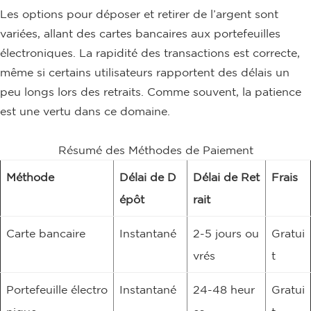
Les options pour déposer et retirer de l’argent sont
variées, allant des cartes bancaires aux portefeuilles
électroniques. La rapidité des transactions est correcte,
même si certains utilisateurs rapportent des délais un
peu longs lors des retraits. Comme souvent, la patience
est une vertu dans ce domaine.
Résumé des Méthodes de Paiement
Méthode
Délai de D
Délai de Ret
Frais
épôt
rait
Carte bancaire
Instantané
2-5 jours ou
Gratui
vrés
t
Portefeuille électro
Instantané
24-48 heur
Gratui